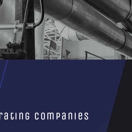
erating companies
集