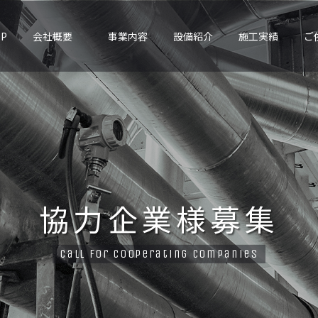
OP
会社概要
事業内容
設備紹介
施工実績
ご
協力企業様募集
Call for cooperating companies